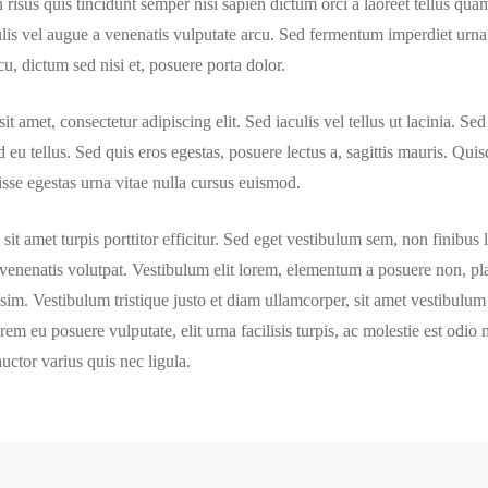
 risus quis tincidunt semper nisi sapien dictum orci a laoreet tellus q
culis vel augue a venenatis vulputate arcu. Sed fermentum imperdiet urn
u, dictum sed nisi et, posuere porta dolor.
 amet, consectetur adipiscing elit. Sed iaculis vel tellus ut lacinia. Sed 
 eu tellus. Sed quis eros egestas, posuere lectus a, sagittis mauris. Quis
sse egestas urna vitae nulla cursus euismod.
it amet turpis porttitor efficitur. Sed eget vestibulum sem, non finibus 
 venenatis volutpat. Vestibulum elit lorem, elementum a posuere non, pl
sim. Vestibulum tristique justo et diam ullamcorper, sit amet vestibulum
em eu posuere vulputate, elit urna facilisis turpis, ac molestie est odio
ctor varius quis nec ligula.