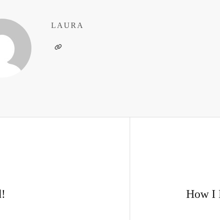
LAURA
d!
How I 