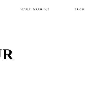
Skip
WORK WITH ME
BLOG
to
content
UR