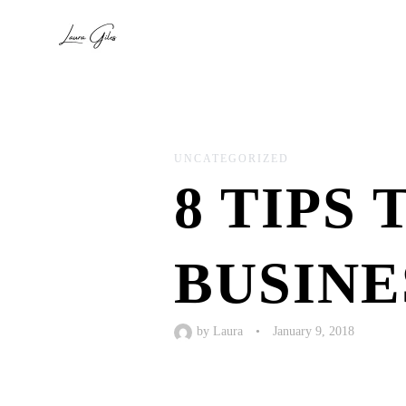
UNCATEGORIZED
8 TIPS
BUSINE
by
Laura
•
January 9, 2018