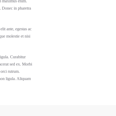
uam maximus enim.
a. Donec in pharetra
elit ante, egestas ac
que molestie et nisi
ligula. Curabitur
acerat sed ex. Morbi
 orci rutrum.
 non ligula. Aliquam