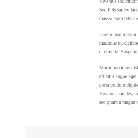
Vivamus sollicitudin
Sed felis sapien ia
massa. Nam felis arc
Lorem ipsum dolor sit
maximus in, eleifend
et gravida. Suspendi
Morbi maximus nisl s
efficitur augue eget
porta pretium dignis
Vivamus sodales, lor
sed quam a magna au